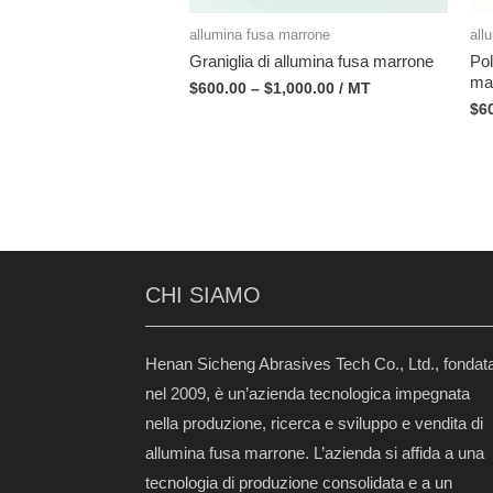
allumina fusa marrone
all
Graniglia di allumina fusa marrone
Pol
ma
$
600.00
–
$
1,000.00
/ MT
$
6
CHI SIAMO
Henan Sicheng Abrasives Tech Co., Ltd., fondat
nel 2009, è un’azienda tecnologica impegnata
nella produzione, ricerca e sviluppo e vendita di
allumina fusa marrone. L’azienda si affida a una
tecnologia di produzione consolidata e a un