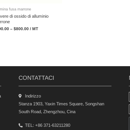
umina fusa marrone
vere di ossido di alluminio
rrone
00.00
–
$
800.00
/ MT
CONTATTACI
a
Indirizzo
Stanza 1903, Yaxin Times Square, Songshan
South Road, Zhengzhou, Cina
TEL: +86 371-63211280